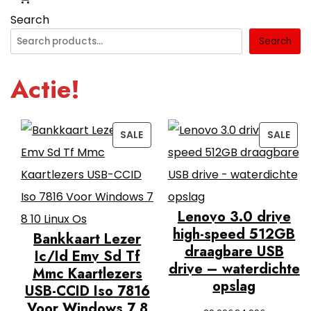
Search
Search
Actie!
PRODUCT
PRO
SALE
SALE
ON
ON
SALE
SAL
Lenovo 3.0 drive
high-speed 512GB
Bankkaart Lezer
draagbare USB
Ic/Id Emv Sd Tf
drive – waterdichte
Mmc Kaartlezers
opslag
USB-CCID Iso 7816
Voor Windows 7 8