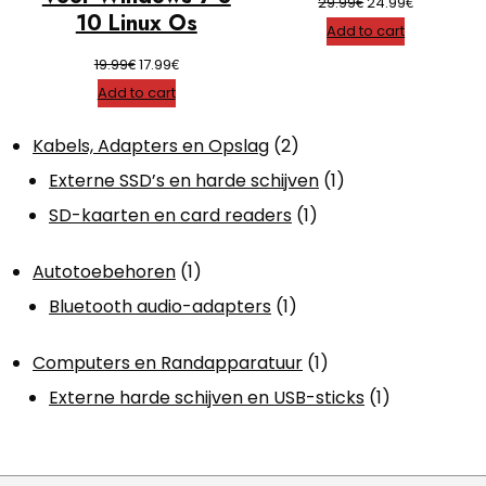
Original
Current
€
€
29.99
24.99
10 Linux Os
price
price
Add to cart
was:
is:
Original
Current
€
€
19.99
17.99
29.99€.
24.99€.
price
price
Add to cart
was:
is:
2
Kabels, Adapters en Opslag
2
19.99€.
17.99€.
products
1
Externe SSD’s en harde schijven
1
1
product
SD-kaarten en card readers
1
product
1
Autotoebehoren
1
product
1
Bluetooth audio-adapters
1
product
1
Computers en Randapparatuur
1
product
1
Externe harde schijven en USB-sticks
1
product