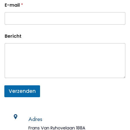
E-mail
*
E
Bericht
-
m
a
i
l
N
a
a
m
E
Verzenden
-
m
a
i
l
Adres
Frans Van Ryhovelaan 188A